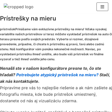
Preskočiť
na
Prístrešky na mieru
obsah
prístrešokPrinášame vám exkluzívne prístrešky na mieru! Vďaka vysokej
variabilite našich prístreškov si teraz môžete vyskladať prístrešok na auto či
terasu presne podľa svojich predstáv. Vyberte si rozmer, dizajnové
prevedenie, prípadne, či chcete k prístrešku aj pravú, ľavú alebo zadnú
stenu. Náš konfigurátor vám ponúka nekonečné možnosti. Naviac, po
vyskladaní prístrešku ihneď uvidíte, ako bude váš prístrešok vo finálne
vyzerať a tiež ihneď uvidíte jeho cenu.
Nenašli ste v našom konfigurátore presne to, čo ste
hľadali?
Potrebujete atypický prístrešok na mieru?
Stačí,
ak nás kontaktujete.
Pripravíme pre vás to najlepšie riešenie a ak nám zašlete aj
fotografiu miesta, kde bude prístrešok umiestnený,
dostanete od nás aj vizualizáciu zdarma.