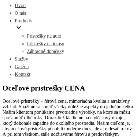
Úvod
O nás
Produkty
Prístrešky na auto
Prístrešky na terasu
Záhradné domčeky
Služby
Galéria
Kontakt
Oceľové prístrešky CENA
Oceľové prístrešky – férová cena, mimoriadna kvalita a atraktívny
vzhľad. Snažíme sa spojiť všetky dôležité aspekty do jedného celku.
Našim klientom ponúkame prvotriedne výrobky, na ktoré sa môžu
spoľahnúť dlhé roky. Dôraz tiež kladieme na nadčasový dizajn,
ktorý dokonale zapadne do okolitého prostredia. Našim cieľom je,
aby oceľové prístrešky pôsobili moderne dnes, ale aj o desať rokov.
A pri tom všetkom, stále udržiavame férovú a predovšetkým