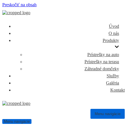
Preskočiť na obsah
Úvod
O nás
Produkty
Prístrešky na auto
Prístrešky na terasu
Záhradné domčeky
Služby
Galéria
Kontakt
Menu navigácie
Menu navigácie