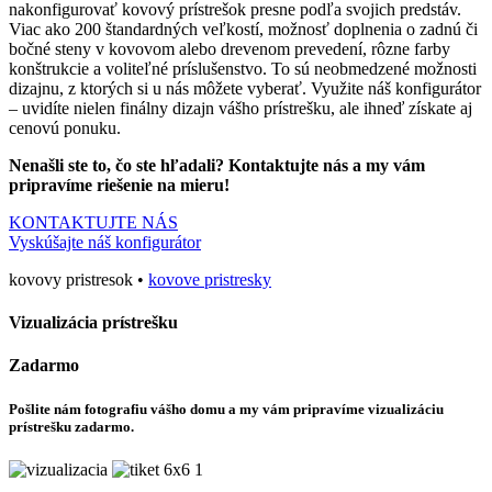
nakonfigurovať kovový prístrešok presne podľa svojich predstáv.
Viac ako 200 štandardných veľkostí, možnosť doplnenia o zadnú či
bočné steny v kovovom alebo drevenom prevedení, rôzne farby
konštrukcie a voliteľné príslušenstvo. To sú neobmedzené možnosti
dizajnu, z ktorých si u nás môžete vyberať. Využite náš konfigurátor
– uvidíte nielen finálny dizajn vášho prístrešku, ale ihneď získate aj
cenovú ponuku.
Nenašli ste to, čo ste hľadali? Kontaktujte nás a my vám
pripravíme riešenie na mieru!
KONTAKTUJTE NÁS
Vyskúšajte náš konfigurátor
kovovy pristresok •
kovove pristresky
Vizualizácia prístrešku
Zadarmo
Pošlite nám fotografiu vášho domu a my vám pripravíme vizualizáciu
prístrešku zadarmo.