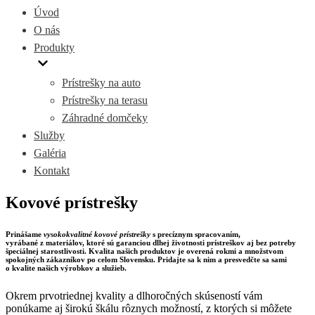
Úvod
O nás
Produkty
Prístrešky na auto
Prístrešky na terasu
Záhradné domčeky
Služby
Galéria
Kontakt
Kovové prístrešky
Prinášame
vysokokvalitné kovové prístrešky
s precíznym spracovaním,
vyrábané z materiálov, ktoré sú garanciou dlhej životnosti prístreškov aj bez potreby
špeciálnej starostlivosti. Kvalita našich produktov je overená rokmi a množstvom
spokojných zákazníkov po celom Slovensku. Pridajte sa k nim a presvedčte sa sami
o kvalite našich výrobkov a služieb.
Okrem prvotriednej kvality a dlhoročných skúseností vám
ponúkame aj širokú škálu rôznych možností, z ktorých si môžete